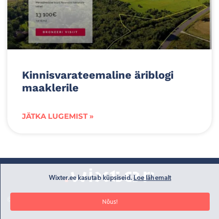
Kinnisvarateemaline äriblogi
maaklerile
JÄTKA LUGEMIST »
Wixter.ee kasutab küpsiseid.
Loe lähemalt
© 2024 Kõik õigused kaitstud |
Andmekaitsetingimused
Nõus!