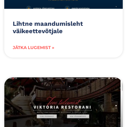
Lihtne maandumisleht
väikeettevõtjale
JÄTKA LUGEMIST »