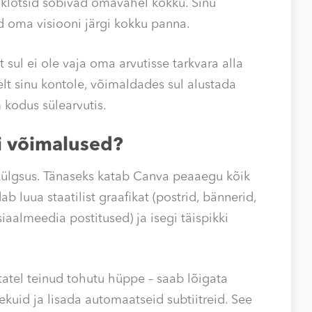
ik klotsid sobivad omavahel kokku. Sinu
ed oma visiooni järgi kokku panna.
t sul ei ole vaja oma arvutisse tarkvara alla
lt sinu kontole, võimaldades sul alustada
m kodus sülearvutis.
i võimalused?
ülgsus. Tänaseks katab Canva peaaegu kõik
luua staatilist graafikat (postrid, bännerid,
tsiaalmeedia postitused) ja isegi täispikki
tatel teinud tohutu hüppe – saab lõigata
kuid ja lisada automaatseid subtiitreid. See