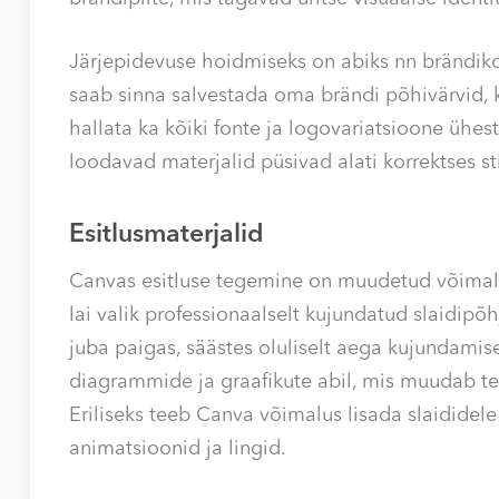
Järjepidevuse hoidmiseks on abiks nn brändik
saab sinna salvestada oma brändi põhivärvid, 
hallata ka kõiki fonte ja logovariatsioone ühes
loodavad materjalid püsivad alati korrektses stii
Esitlusmaterjalid
Canvas esitluse tegemine on muudetud võimalik
lai valik professionaalselt kujundatud slaidipõ
juba paigas, säästes oluliselt aega kujundamise 
diagrammide ja graafikute abil, mis muudab te
Eriliseks teeb Canva võimalus lisada slaididele
animatsioonid ja lingid.