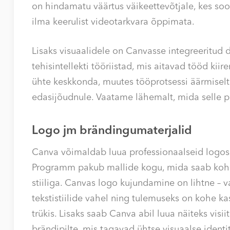
on hindamatu väärtus väikeettevõtjale, kes soov
ilma keerulist videotarkvara õppimata.
Lisaks visuaalidele on Canvasse integreeritu
tehisintellekti tööriistad, mis aitavad tööd ki
ühte keskkonda, muutes tööprotsessi äärmiselt e
edasijõudnule. Vaatame lähemalt, mida selle p
Logo jm brändingumaterjalid
Canva võimaldab luua professionaalseid logosi
Programm pakub mallide kogu, mida saab koha
stiiliga. Canvas logo kujundamine on lihtne – v
tekstistiilide vahel ning tulemuseks on kohe ka
trükis. Lisaks saab Canva abil luua näiteks visii
brändipilte, mis tagavad ühtse visuaalse identi