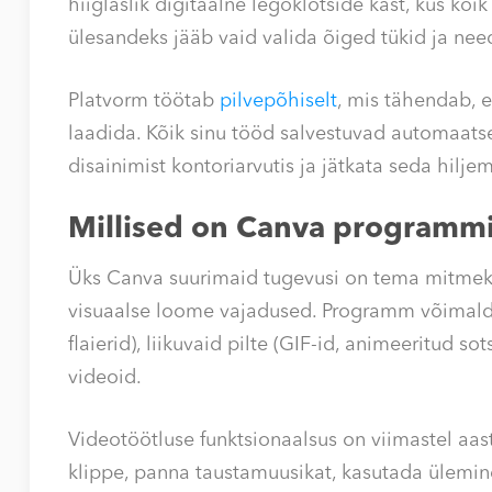
hiiglaslik digitaalne legoklotside kast, kus kõ
ülesandeks jääb vaid valida õiged tükid ja ne
Platvorm töötab
pilvepõhiselt
, mis tähendab, e
laadida. Kõik sinu tööd salvestuvad automaatse
disainimist kontoriarvutis ja jätkata seda hilje
Millised on Canva programm
Üks Canva suurimaid tugevusi on tema mitmek
visuaalse loome vajadused. Programm võimaldab 
flaierid), liikuvaid pilte (GIF-id, animeeritud so
videoid.
Videotöötluse funktsionaalsus on viimastel aas
klippe, panna taustamuusikat, kasutada ülemine