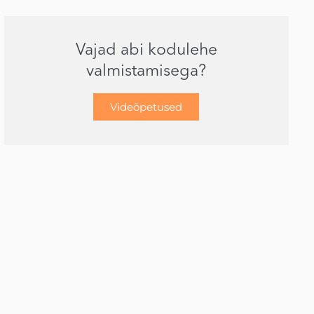
Vajad abi kodulehe
valmistamisega?
Videõpetused