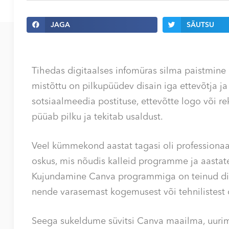
JAGA
SÄUTSU
Tihedas digitaalses infomüras silma paistmin
mistõttu on pilkupüüdev disain iga ettevõtja ja
sotsiaalmeedia postituse, ettevõtte logo või re
püüab pilku ja tekitab usaldust.
Veel kümmekond aastat tagasi oli professionaa
oskus, mis nõudis kalleid programme ja aastat
Kujundamine Canva programmiga on teinud disa
nende varasemast kogemusest või tehnilistest 
Seega sukeldume süvitsi Canva maailma, uurime