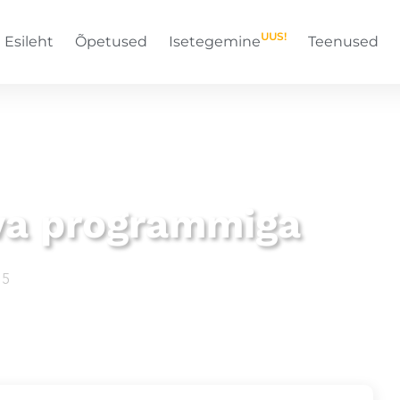
UUS!
Esileht
Õpetused
Isetegemine
Teenused
va programmiga
25