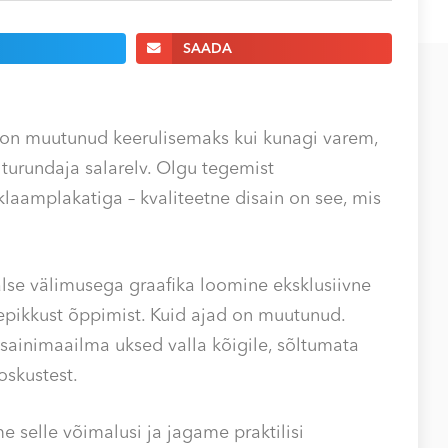
SAADA
e on muutunud keerulisemaks kui kunagi varem,
 turundaja salarelv. Olgu tegemist
klaamplakatiga – kvaliteetne disain on see, mis
lse välimusega graafika loomine eksklusiivne
epikkust õppimist. Kuid ajad on muutunud.
inimaailma uksed valla kõigile, sõltumata
oskustest.
 selle võimalusi ja jagame praktilisi