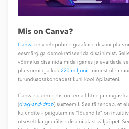
Mis on Canva?
Canva
on veebipõhine graafilise disaini platvor
eesmärgiga demokratiseerida disainimist. Selle 
võimalus disainida mida iganes ja avaldada se
platvormi iga kuu
220 miljonit
inimest üle maai
turundusosakondadest kuni kooliõpilasteni.
Canva suurim eelis on tema lihtne ja mugav kas
(
drag-and-drop
) süsteemil. See tähendab, et el
kujundite – paigutamine “lõuendile” on intuitii
otseselt ka graafilise disaini alast väljaõpet. 