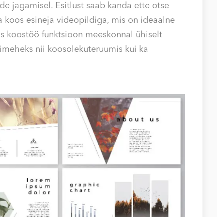
ide jagamisel. Esitlust saab kanda ette otse
a koos esineja videopildiga, mis on ideaalne
as koostöö funktsioon meeskonnal ühiselt
imeheks nii koosolekuteruumis kui ka