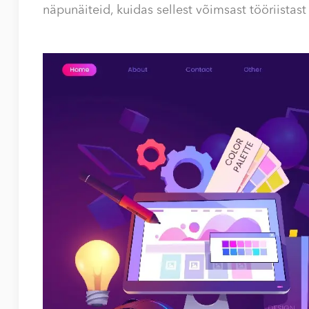
näpunäiteid, kuidas sellest võimsast tööriista