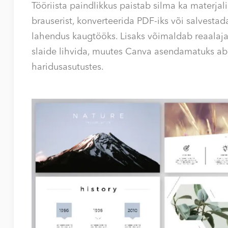
Tööriista paindlikkus paistab silma ka materjal
brauserist, konverteerida PDF-iks või salvestad
lahendus kaugtööks. Lisaks võimaldab reaalaj
slaide lihvida, muutes Canva asendamatuks ab
haridusasutustes.