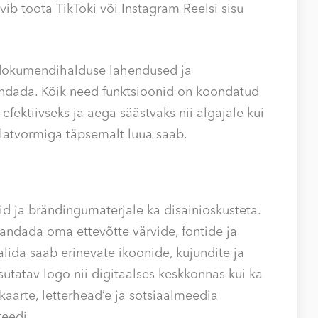
ib toota TikToki või Instagram Reelsi sisu
d dokumendihalduse lahendused ja
irendada. Kõik need funktsioonid on koondatud
fektiivseks ja aega säästvaks nii algajale kui
latvormiga täpsemalt luua saab.
d ja brändingumaterjale ka disainioskusteta.
ndada oma ettevõtte värvide, fontide ja
alida saab erinevate ikoonide, kujundite ja
sutatav logo nii digitaalses keskkonnas kui ka
tkaarte, letterhead’e ja sotsiaalmeedia
teedi.