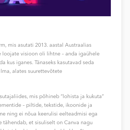
m, mis asutati 2013. aastal Austraalias
loojate visioon oli lihtne – anda igaühele
da kus iganes. Tänaseks kasutavad seda
lma, alates suurettevõtete
utajaliides, mis põhineb “lohista ja kukuta”
ementide – piltide, tekstide, ikoonide ja
vne ning ei nõua keerulisi eelteadmisi ega
See tähendab, et sisuliselt on Canva nagu