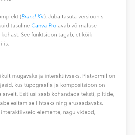
omplekt (
Brand Kit
). Juba tasuta versioonis
kuid tasuline
Canva Pro
avab võimaluse
t kohast. See funktsioon tagab, et kõik
lis.
ult mugavaks ja interaktiivseks. Platvormil on
hjasid, kus tüpograafia ja kompositsioon on
arvelt. Esitlusi saab kohandada teksti, piltide,
abe esitamise lihtsaks ning arusaadavaks.
 interaktiivseid elemente, nagu videod,