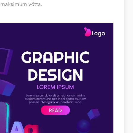
st maksimum võtta.